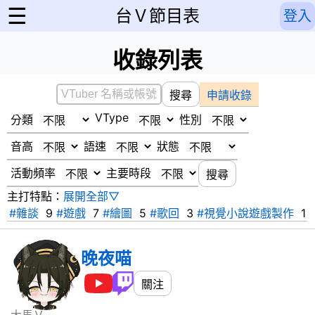
☰
台Ｖ節目表
登入
收錄列表
申請收錄
搜尋
VType
分類
性別
音高
語速
狀態
活動頻率
主要時段
搜尋
主打特點：
展開全部▽
#雜談
9
#遊戲
7
#繪圖
5
#歌回
3
#視覺小說遊戲製作
1
#甜點
1
#三角洲
1
#嘴PIA
1
#唱歌
1
#繪圖雜談
1
#日文
1
#惡靈古堡
1
#全日文歌回
1
#恐怖遊戲
1
晚夜喵
#Renpy經驗分享
1
#問答遊戲
1
#邊遊戲邊雜談
1
#企劃
1
#獨立/小品遊戲尋寶
1
#英文教學
1
關注
#VALORANT
1