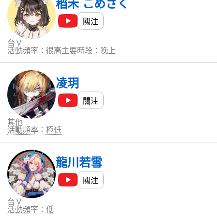
稻禾 こめさく
關注
台Ｖ
活動頻率：很高
主要時段：晚上
凌玥
關注
其他
活動頻率：極低
龍川若雪
關注
台Ｖ
活動頻率：低