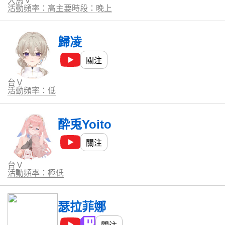
大馬Ｖ
活動頻率：高
主要時段：晚上
歸凌
關注
台Ｖ
活動頻率：低
酔兎Yoito
關注
台Ｖ
活動頻率：極低
瑟拉菲娜