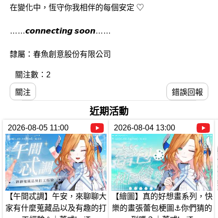
在變化中，恆守你我相伴的每個安定 ♡
……𝙘𝙤𝙣𝙣𝙚𝙘𝙩𝙞𝙣𝙜 𝙨𝙤𝙤𝙣……
隸屬：春魚創意股份有限公司
關注數：2
關注
錯誤回報
近期活動
2026-08-05 11:00
2026-08-04 13:00
【午間忒調】午安，來聊聊大
【繪圖】真的好想畫系列，快
家有什麼蒐藏品以及有趣的打
樂的畫張蕾包梗圖⚓你們猜的