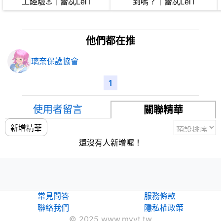
工經驗⚓｜蕾忒LeiT​
到嗎？｜蕾忒LeiT
他們都在推
璃奈保護協會
1
使用者留言
關聯精華
新增精華
還沒有人新增喔！
常見問答
服務條款
聯絡我們
隱私權政策
© 2025 www.myvt.tw