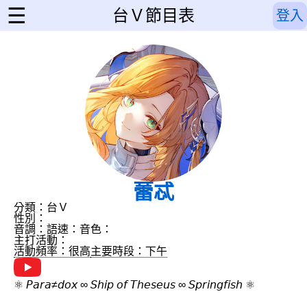
☰
台Ｖ節目表
登入
蕾忒
分類：台Ｖ
性別：
音調：
語速：
音色：
主打活動：
活動頻率：很高
主要時段：下午
⚛︎ 𝘗𝘢𝘳𝘢≠𝘥𝘰𝘹 ∞ 𝘚𝘩𝘪𝘱 𝘰𝘧 𝘛𝘩𝘦𝘴𝘦𝘶𝘴 ∞ 𝘚𝘱𝘳𝘪𝘯𝘨𝘧𝘪𝘴𝘩 ⚛︎