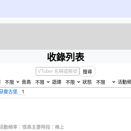
收錄列表
搜尋
別
音高
語速
狀態
活動
#惡靈古堡
1
活動頻率：很高
主要時段：晚上