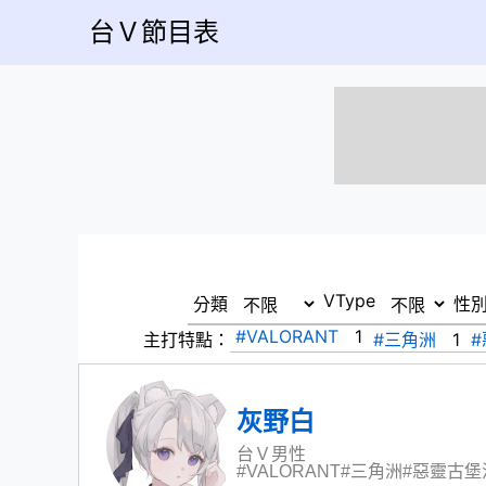
台Ｖ節目表
VType
分類
性
#VALORANT
1
主打特點：
#三角洲
1
灰野白
台Ｖ
男性
#VALORANT
#三角洲
#惡靈古堡