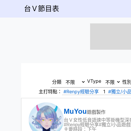
台Ｖ節目表
VType
分類
性
主打特點：
#Renpy經驗分享
1
#獨立/小
MuYou
遊戲製作
台Ｖ
女性
低音
語速中等
掛機型深
#Renpy經驗分享
#獨立/小品遊
主要時段：下午