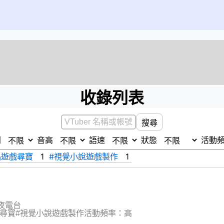
收錄列表
搜尋
別
音高
語速
狀態
活動
品遊戲尋寶
1
#視覺小說遊戲製作
1
夜電台
戲尋寶
#視覺小說遊戲製作
活動頻率：高