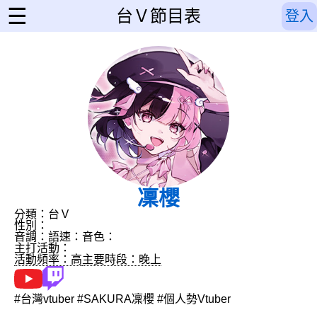
☰
台Ｖ節目表
登入
凜櫻
分類：台Ｖ
性別：
音調：
語速：
音色：
主打活動：
活動頻率：高
主要時段：晚上
#台灣vtuber #SAKURA凜櫻 #個人勢Vtuber