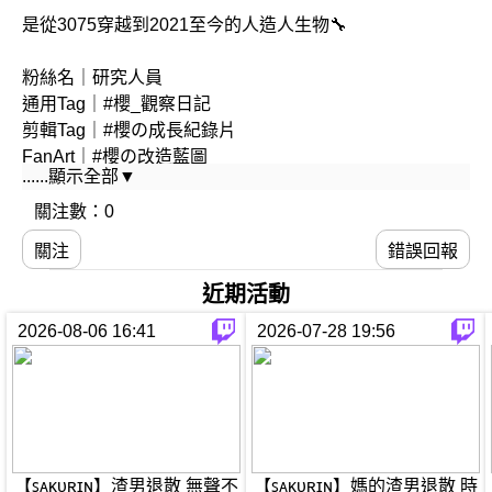
是從3075穿越到2021至今的人造人生物🔧
粉絲名｜研究人員
通用Tag｜#櫻_觀察日記
剪輯Tag｜#櫻の成長紀錄片
FanArt｜#櫻の改造藍圖
......顯示全部▼
R18Tag｜#櫻色藍圖
關注數：0
♡
關注
錯誤回報
はは：@Souffle_yon
ちち：@ryuroro_Live2D
近期活動
2026-08-06 16:41
2026-07-28 19:56
♡
e-mail｜sakurin0617@gmail.com
LitLink｜https://lit.link/SakuRin0617
【ꜱᴀᴋᴜʀɪɴ】渣男退散 無聲不
【ꜱᴀᴋᴜʀɪɴ】媽的渣男退散 時