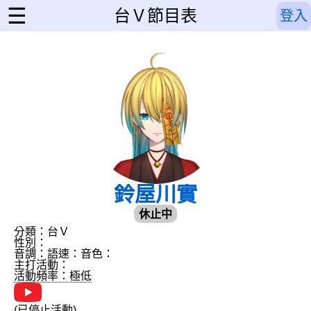
☰
台Ｖ節目表
登入
鈴屋川實
休止中
分類：台Ｖ
性別：
音調：
語速：
音色：
主打活動：
活動頻率：極低
(已停止活動)