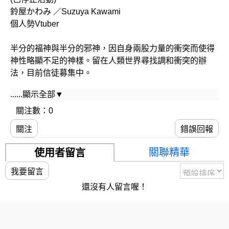
鈴屋かわみ ／Suzuya Kawami
個人勢Vtuber
半分的福神與半分的邪神，因自身兩股力量的衝突而使得
神性略顯不足的神樣。留在人類世界尋找調和衝突的辦
法，目前信徒募集中。
......顯示全部▼
允許你們直接稱呼余為かわみ（Kawami） (/ Ò v Ó)/
關注數：0
Twitter @SuzuyaKawami 歡迎追蹤！
關注
錯誤回報
關聯精華
使用者留言
我要留言
還沒有人留言喔！