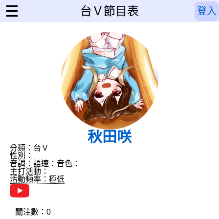
☰
台Ｖ節目表
登入
秋田咲
分類：台Ｖ
性別：
音調：
語速：
音色：
主打活動：
活動頻率：極低
關注數：0