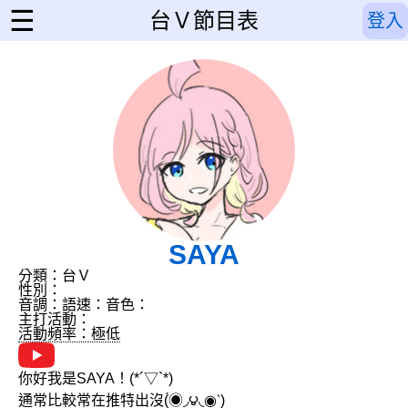
☰
台Ｖ節目表
登入
SAYA
分類：台Ｖ
性別：
音調：
語速：
音色：
主打活動：
活動頻率：極低
你好我是SAYA！(*´▽`*)
通常比較常在推特出沒(́◉◞౪◟◉‵)