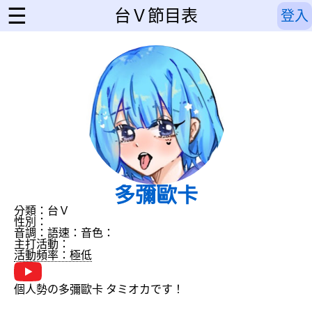
☰
台Ｖ節目表
登入
多彌歐卡
分類：台Ｖ
性別：
音調：
語速：
音色：
主打活動：
活動頻率：極低
個人勢の多彌歐卡 タミオカです！