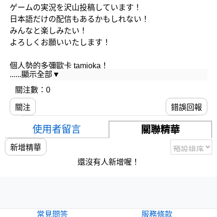
ゲームの実況を沢山投稿しています！
日本語だけの配信もあるかもしれない！
みんなと楽しみたい！
よろしくお願いいたします！
個人勢的多彌歐卡 tamioka！
......顯示全部▼
會投稿很多遊戲的實況！
日語的直播也可能會有！
關注數：0
想要和大家一起玩樂～
關注
錯誤回報
請多多指教囉＞＜
使用者留言
關聯精華
===============================================
新增精華
喜歡我的話可以訂閱我呦~
還沒有人新增喔！
チャンネル登録よろしく！
https://www.youtube.com/channel/UCW-R...
支持我的話可以綠界讓我可以喝得起手搖杯
https://p.ecpay.com.tw/0A78687
常見問答
服務條款