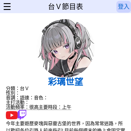
☰
台Ｖ節目表
登入
彩璃世望
分類：台Ｖ
性別：
音調：
語速：
音色：
主打活動：
活動頻率：很高
主要時段：上午
今年主要遊歷麥塊與惡靈古堡的世界，因為常常迷路，所
以歡迎各位引路人前來指引! 目前每個週末的晚上會固定實