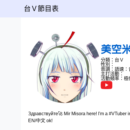
台Ｖ節目表
美空
分類：台Ｖ
性別：
音調：
語速：
主打活動：
活動頻率：極
Здравствуйте🚀 Mir Misora here! I'm a #VTuber i
EN/中文 ok!