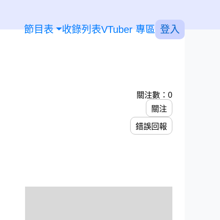
節目表
收錄列表
VTuber 專區
登入
關注數：0
關注
錯誤回報