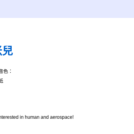
米兒
音色：
低
nterested in human and aerospace!