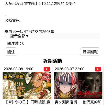
大多出沒時間在晚上9,10,11,12點 的深夜台
-
頻道資訊
來自另一個平行時空的2603年
......顯示全部▼
虛擬未來人「朝潮小焼」於2023年佔領了本頻道（旧
SEESORA 観空部）。
關注數：0
關注
錯誤回報
本焼為了成為值得讓你驕傲的VTuber而來到這裡。
近期活動
📅頻道事件
2026-08-08 19:00
2026-08-07 22:00
2019.09.20 「SEESORA 観空部」活動開始
2020.05.08 Youtube 1000訂閱
2022.05.18 YouTube 5000訂閱
2023.09.20 頻道更名「朝潮小焼」
2025.11.16 YouTube 10000訂閱
【 #ややの日 】同時視聽 魔
奥ヶ淵商店街 ｜ 他們家的和
✧Twitter✧