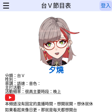
☰
台Ｖ節目表
登入
夕燒
分類：台Ｖ
性別：
音調：
語速：
音色：
主打活動：
活動頻率：很高
主要時段：晚上
本頻道沒有固定的直播時間，想開就開，想休就休
如果看起來像日更，那就是每天都想開台