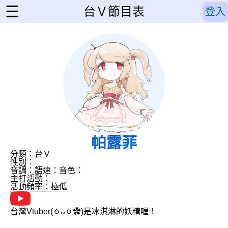
☰
台Ｖ節目表
登入
帕露菲
分類：台Ｖ
性別：
音調：
語速：
音色：
主打活動：
活動頻率：極低
台灣Vtuber(ㆁᴗㆁ✿)是冰淇淋的妖精喔！