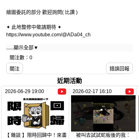
繪圖委託的部分 歡迎詢問( 比讚 )
✦ 此地整修中敬請期待 ✦
https://www.youtube.com/@ADa04_ch
......顯示全部▼
----------- ◈ 綠界抖內 ◈ -----------
▻ https://p.ecpay.com.tw/6380D84
關注數：0
關注
錯誤回報
-----------【基本活動内容】-----------
VLOG /ゲーム実況 /雑談 /お絵描き/料理 /小廢片
近期活動
2026-06-29 19:00
2026-02-17 16:10
----------- ✧語言 ✧ -----------
中文/English/越南語(讀寫X)
----------- ◇ 發片資訊 ◇ -----------
▻ 超不定期發片(´･ω･`)
▻ 不定期開台 ,詳情開台時間請洽推特
【 雜談 】限時回歸中！來畫
被叫去試試蛇板後的我：