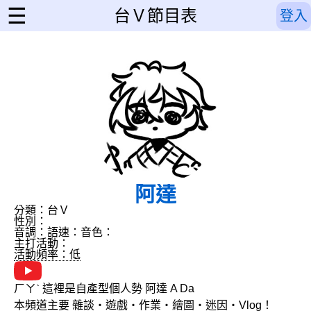
☰
台Ｖ節目表
登入
阿達
分類：台Ｖ
性別：
音調：
語速：
音色：
主打活動：
活動頻率：低
ㄏㄚˋ 這裡是自產型個人勢 阿達 A Da
本頻道主要 雜談・遊戲・作業・繪圖・迷因・Vlog！