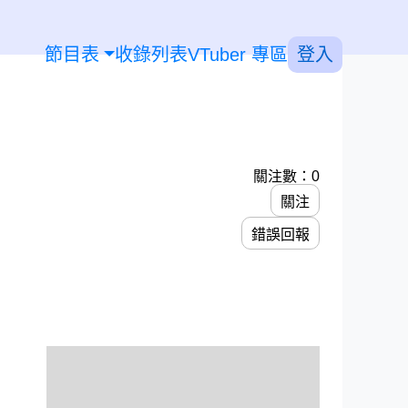
節目表
收錄列表
VTuber 專區
登入
關注數：0
關注
錯誤回報