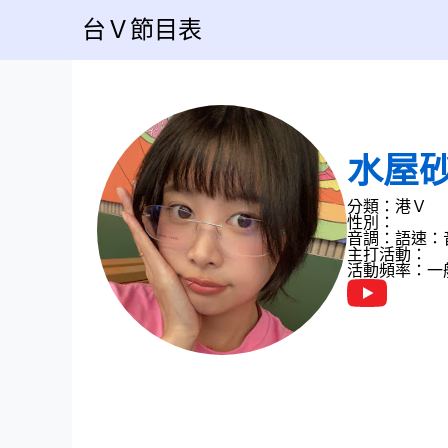
台Ｖ節目表
水屋
分類：港Ｖ
性別：
音調：
語速：
主打活動：
活動頻率：一