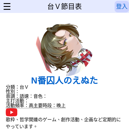
☰
台Ｖ節目表
登入
N番囚人のえぬた
分類：台Ｖ
性別：
音調：
語速：
音色：
主打活動：
活動頻率：高
主要時段：晚上
歌枠、哲学関連のゲーム、創作活動、企画など定期的に
やっています。