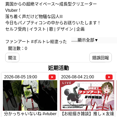
異国からの超絶マイペース〜成長型クリエーター
Vtuber！
落ち着く声だけど物騒な囚人⛓️
今日もパノプティコンの中からお送りいたします！
セルフ受肉 | イラスト | 歌 | デザイン | 企画
......顯示全部▼
ファンアート #ポルトレ絵塗った
配信タグ #N番監視録
關注數：0
従順な体にならないように、気をつけてね〜
關注
錯誤回報
X（ツイッター）: @pano_n_pticon
近期活動
2026-08-05 19:00
2026-08-04 21:00
分かっちゃいないね #vtuber
【お絵描き雑談】推しｘ友達