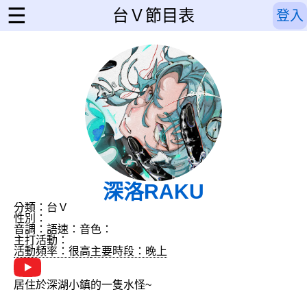
☰
台Ｖ節目表
登入
深洛RAKU
分類：台Ｖ
性別：
音調：
語速：
音色：
主打活動：
活動頻率：很高
主要時段：晚上
居住於深湖小鎮的一隻水怪~