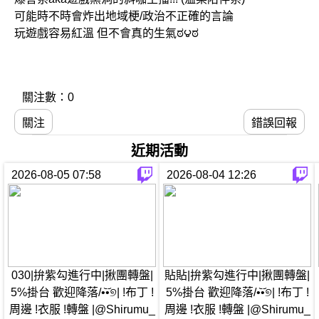
可能時不時會炸出地域梗/政治不正確的言論
玩遊戲容易紅溫 但不會真的生氣ಠ౪ಠ
關注數：0
關注
錯誤回報
近期活動
2026-08-05 07:58
2026-08-04 12:26
030|拚紫勾進行中|揪團轉盤|
貼貼|拚紫勾進行中|揪團轉盤|
5%掛台 歡迎降落/•᷅•᷄୭| !布丁 !
5%掛台 歡迎降落/•᷅•᷄୭| !布丁 !
周邊 !衣服 !轉盤 |@Shirumu_
周邊 !衣服 !轉盤 |@Shirumu_