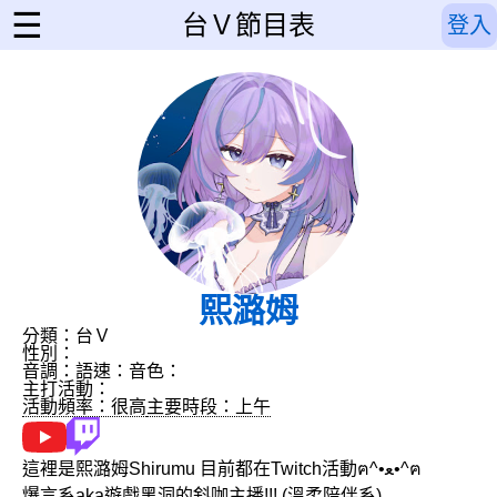
☰
台Ｖ節目表
登入
熙潞姆
分類：台Ｖ
性別：
音調：
語速：
音色：
主打活動：
活動頻率：很高
主要時段：上午
這裡是熙潞姆Shirumu 目前都在Twitch活動ฅ^•ﻌ•^ฅ
爆言系aka遊戲黑洞的斜咖主播!!! (溫柔陪伴系)