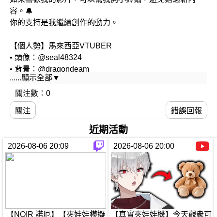
容。🔔
你的支持是我繼續創作的動力。
【個人勢】馬來西亞VTUBER
• 頭像：@seal48324
• 背景：@dragondeam
......顯示全部▼
• 表情符號：@kaeru_9.22
• 模型、建模：@ikkin_live2d
關注數：0
關注
錯誤回報
📩： noir1221comms@gmail.com
近期活動
2026-08-06 20:09
2026-08-06 20:00
【NOIR 諾厄】【夾娃娃模擬
【真實夾娃娃機】今天觀衆可