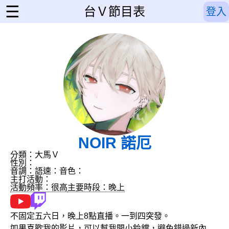
☰
台Ｖ節目表
登入
NOIR 諾厄
分類：大馬Ｖ
性別：
音調：
語速：
音色：
主打活動：
活動頻率：很高
主要時段：晚上
不固定五六日，晚上8點直播。一到四突發。
如果喜歡我的影片，可以幫我開小鈴鐺，避免錯過新內