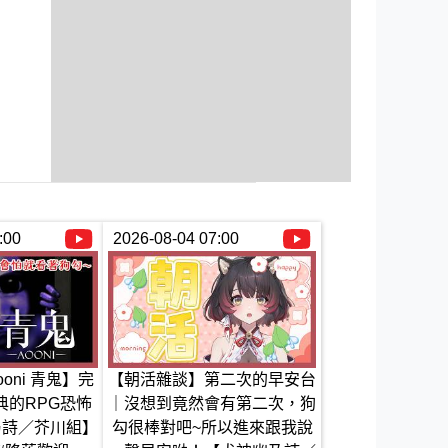
:00
2026-08-04 07:00
Aooni 青鬼】完
【朝活雜談】第二次的早安台
典的RPG恐怖
｜沒想到竟然會有第二次，狗
乃詩／芥川組】
勾很棒對吧~所以進來跟我說