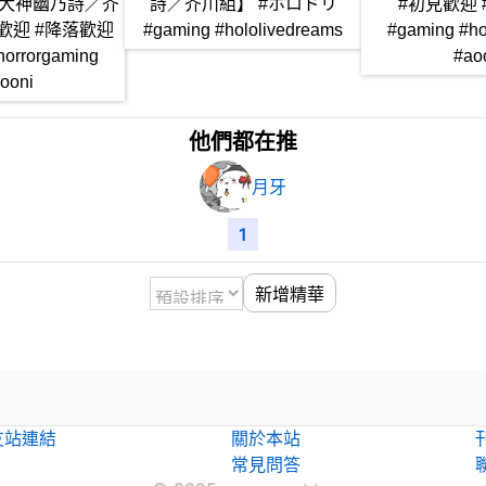
犬神幽乃詩／芥
詩／芥川組】 #ホロドリ
#初見歡迎
歡迎 #降落歡迎
#gaming #hololivedreams
#gaming #ho
horrorgaming
#ao
ooni
他們都在推
月牙
1
新增精華
！
友站連結
關於本站
常見問答