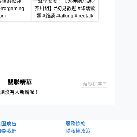
 #降落歡迎
一聲早安呦！【犬神幽乃詩／
rrorgaming
芥川組】#初見歡迎 #降落歡
oni
迎 #雑談 #talking #freetalk
關聯精華
還沒有人新增喔！
刊登廣告
服務條款
聯絡我們
隱私權政策