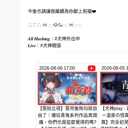
今後也請讓我繼續為你獻上祝福❤️
∴∵∴ ୨୧ ∴∵🐶🍶∵∴ ୨୧ ∴∵∴
𝑨𝒍𝒍 𝑯𝒂𝒔𝒉𝒕𝒂𝒈：#犬神外出中
𝑳𝒊𝒗𝒆：#犬神開張
2026-08-06 17:00
2026-08-05 
【簽拍立得】簽完後狗勾就自
【犬神play 
由了｜連玩青鬼系列作品真頭
ー温泉の怪異
痛，你們也是這麼覺得的嗎?
異】完全初見