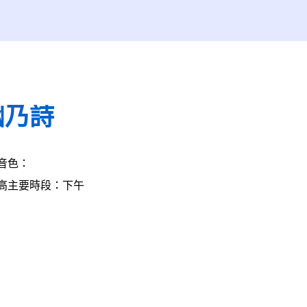
幽乃詩
音色：
高
主要時段：下午