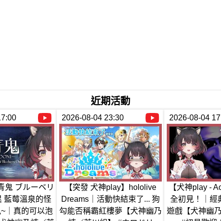
近期活動
17:00
2026-08-04 23:30
2026-08-04 17
- 青鬼 ブルーベリ
【突發 犬神play】hololive
【犬神play - 
 藍莓溫泉的怪
Dreams｜活動快結束了... 狗
全初見！｜經
~｜真的可以泡
勾能否稱霸紅樓夢【犬神幽乃
遊戲【犬神幽