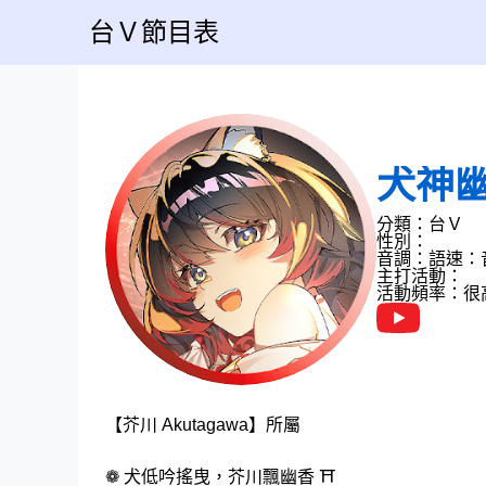
台Ｖ節目表
犬神
分類：台Ｖ
性別：
音調：
語速：
主打活動：
活動頻率：很
【芥川 Akutagawa】所屬
❁ 犬低吟搖曳，芥川飄幽香 ⛩