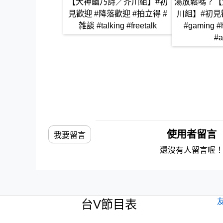
【犬神幽乃詩／芥川組】#初
湯放鬆嗎？【
見歡迎 #降落歡迎 #拍立得 #
川組】#初見
雑談 #talking #freetalk
#gaming #
#a
使用者留言
我要留言
還沒有人留言喔
台V節目表