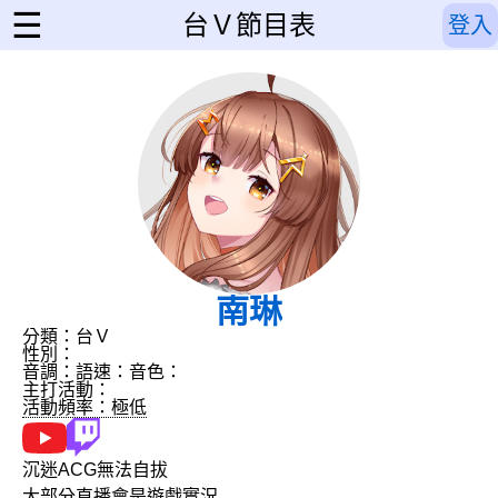
☰
台Ｖ節目表
登入
南琳
分類：台Ｖ
性別：
音調：
語速：
音色：
主打活動：
活動頻率：極低
沉迷ACG無法自拔
大部分直播會是遊戲實況