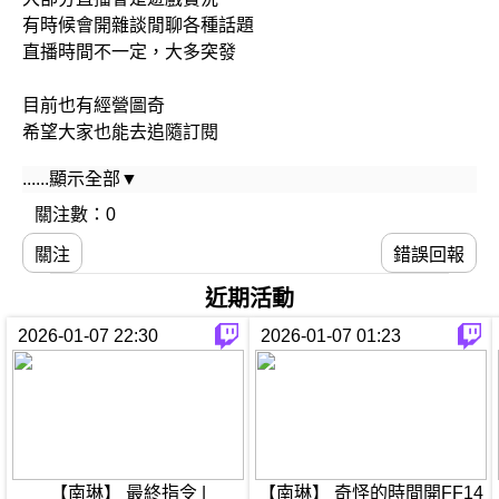
有時候會開雜談閒聊各種話題
直播時間不一定，大多突發
目前也有經營圖奇
希望大家也能去追隨訂閱
......顯示全部▼
簡単な日本語わかります。
I can understand simple English.
關注數：0
關注
錯誤回報
✨加入會員✨
https://www.youtube.com/channel/UCHMCwtilDcB7Cc30D3K
近期活動
2026-01-07 22:30
2026-01-07 01:23
🧡支持南琳🧡
綠界: https://p.ecpay.com.tw/C7E5769
PayPal: https://streamlabs.com/rin-PkbMrg/tip
工商、合作等聯絡歡迎至
minamirin136@gmail.com
【南琳】 最終指令 |
【南琳】 奇怪的時間開FF14