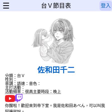
☰
台Ｖ節目表
登入
佐和田千二
分類：台Ｖ
性別：
音調：
語速：
音色：
主打活動：
活動頻率：很高
主要時段：晚上
你醒啦！歡迎來到帝下室。我是佐和田あべん，可以叫我
阿邊就好。