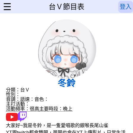
☰
台Ｖ節目表
登入
冬鈴
分類：台Ｖ
性別：
音調：
語速：
音色：
主打活動：
活動頻率：很高
主要時段：晚上
大家好~我是冬鈴，是一隻愛唱歌的銀喉長尾山雀
YT跟twitch都會雙開，單開也會在YT上傳影片，日常生活