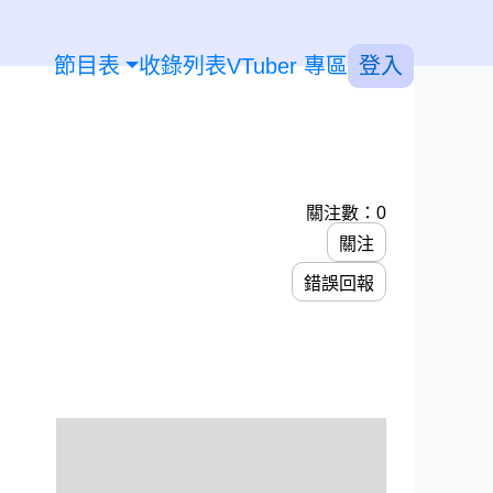
節目表
收錄列表
VTuber 專區
登入
關注數：0
關注
錯誤回報