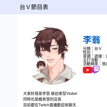
台Ｖ節目表
李翁
分類：台Ｖ
性別：
音調：
語速：
主打活動：
活動頻率：很
大家好我是李翁 被迫害型Vtuber
同時也是楓食堂的店長
目前都在Twitch直播歡迎來聊天