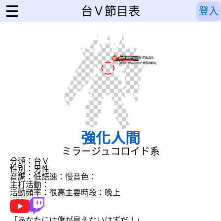
☰
台Ｖ節目表
登入
強化人間
ミラージュコロイド系
分類：台Ｖ
性別：男性
音調：低
語速：慢
音色：
主打活動：
活動頻率：很高
主要時段：晚上
「あなたには僕が見えないはずだ！」