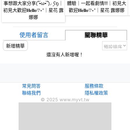
事想跟大家分享(՞•̀ω•́՞)⸝ި ʕᦏ｜
體驗｜一起看劇情!!!｜初見大
初見大歡迎𝐇𝐞𝐥𝐥𝐨♡⃛⋆⁺｜星花 露
歡迎𝐇𝐞𝐥𝐥𝐨♡⃛⋆⁺｜星花 露娜娜
娜娜
使用者留言
關聯精華
新增精華
還沒有人新增喔！
常見問答
服務條款
聯絡我們
隱私權政策
© 2025 www.myvt.tw