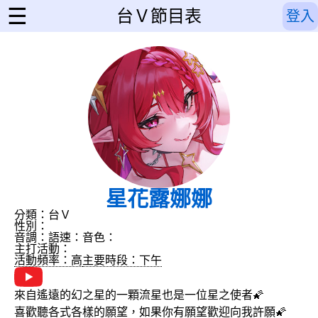
☰
台Ｖ節目表
登入
星花露娜娜
分類：台Ｖ
性別：
音調：
語速：
音色：
主打活動：
活動頻率：高
主要時段：下午
來自遙遠的幻之星的一顆流星也是一位星之使者🌠
喜歡聽各式各樣的願望，如果你有願望歡迎向我許願🌠