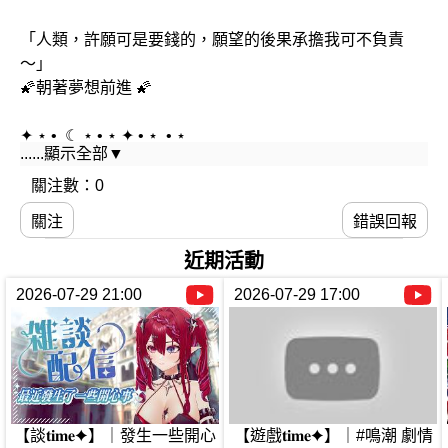
「人類，許願可是要錢的，願望的後果承擔我可不負責
～」
🌠朝著夢想前進 🌠
✦ ⋆ • ︎ ☾ ⋆ • ⋆ ✦ • ⋆ ︎ • ⋆
......顯示全部▼
希望散播快樂 本台經常胡言亂語
沒有技術 不會唱歌 整天講垃圾話 遜砲主播一枚 (ゝ
關注數：0
∀･)⌒☆
關注
錯誤回報
✦ ⋆ • ︎ ☾ ⋆ • ⋆ ✦ • ⋆ ︎ • ⋆
近期活動
✦V皮媽咪們✦
2026-07-29 21:00
2026-07-29 17:00
《1.0、2.0 繪師媽咪》: 兔兔魔法雜貨店
《1.0 𝑳𝒊𝒗𝒆𝟐𝑫》: 脆鼠阿嬤
《2.0 𝑳𝒊𝒗𝒆𝟐𝑫》: 饅球manjuu
⋆ ✦𝑴𝑰𝑿米克斯學園所屬✦ ⋆
【談𝐭𝐢𝐦𝐞✦】｜發生一些開心
【遊戲𝐭𝐢𝐦𝐞✦】｜#鳴潮 劇情
▶合作邀約:runana1111@gmail.com