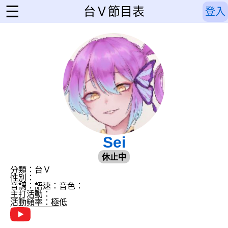
☰
台Ｖ節目表
登入
Sei
休止中
分類：台Ｖ
性別：
音調：
語速：
音色：
主打活動：
活動頻率：極低