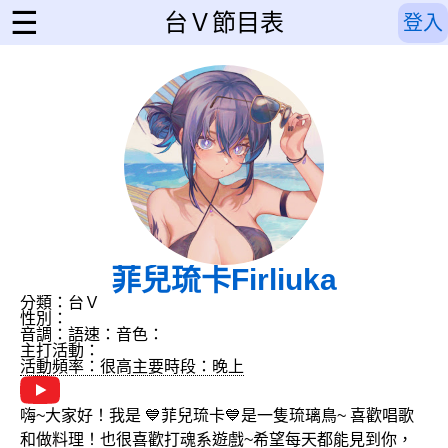
☰
台Ｖ節目表
登入
菲兒琉卡Firliuka
分類：台Ｖ
性別：
音調：
語速：
音色：
主打活動：
活動頻率：很高
主要時段：晚上
嗨~大家好！我是 💙菲兒琉卡💙是一隻琉璃鳥~ 喜歡唱歌
和做料理！也很喜歡打魂系遊戲~希望每天都能見到你，