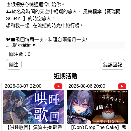
也想把好心情通通"琉"給你。
🕰️於名為時間的天空中翱翔的旅人， 風鈴檔案【賽瑞爾
SCiRYL】的時空旅人。
想和我一起...在流逝的時光中旅行嗎?
🐦‍⬛歌回每周一次，料理台兩個月一次!
......顯示全部▼
經常開台時間：禮拜二~日晚上20:00
關注數：0
💙粉絲名【琉口水】
關注
錯誤回報
🐦‍⬛Fanart：#Liukart
🐦‍⬛Live：#琉域天開
近期活動
🐦‍⬛通用tag：#琉言菲語
2026-08-07 22:00
2026-08-06 20:00
✨合作工商請來信!➡️ windchimesarchives@gmail.com
#台灣vtuber #vtuber #中文vtuber #eldenring #歌回 #遊戲
#歌枠 #雑談 #菲兒琉卡
【哄睡歌回】氣質主播 輕聲
【Don't Drop The Cake】鬼