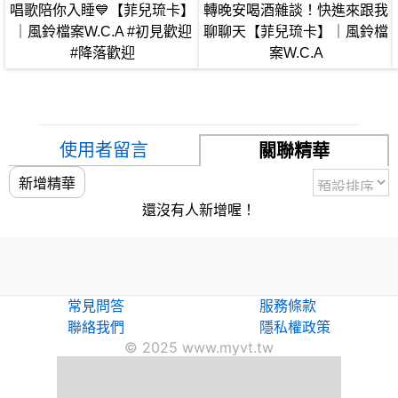
唱歌陪你入睡💙【菲兒琉卡】
轉晚安喝酒雜談！快進來跟我
｜風鈴檔案W.C.A #初見歡迎
聊聊天【菲兒琉卡】｜風鈴檔
#降落歡迎
案W.C.A
使用者留言
關聯精華
新增精華
還沒有人新增喔！
常見問答
服務條款
聯絡我們
隱私權政策
© 2025 www.myvt.tw