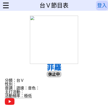
☰
台Ｖ節目表
登入
菲羅
休止中
分類：台Ｖ
性別：
音調：
語速：
音色：
主打活動：
活動頻率：極低