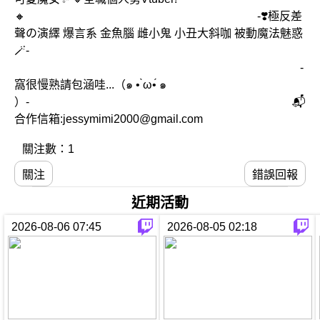
🔸 -❣️極反差
聲の演繹 爆言系 金魚腦 雌小鬼 小丑大斜咖 被動魔法魅惑
🪄-
-
窩很慢熟請包涵哇...（๑ • ̀ω•́ ๑
）- 📬
合作信箱:jessymimi2000@gmail.com
關注數：1
關注
錯誤回報
近期活動
2026-08-06 07:45
2026-08-05 02:18