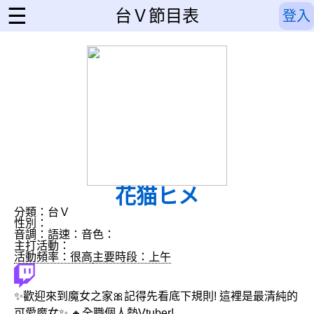
☰
台Ｖ節目表
登入
花猫ヒメ
分類：台Ｖ
性別：
音調：
語速：
音色：
主打活動：
活動頻率：很高
主要時段：上午
✨歡迎來到魔女之家🎀記得先看底下規則! 這裡是最清純的
可愛魔女✨ 🔸全職個人勢Vtuber!