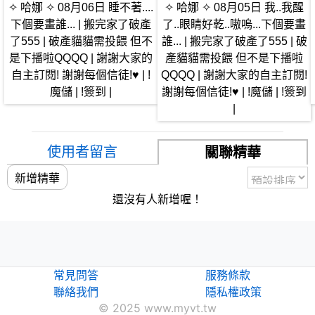
✧ 哈娜 ✧ 08月06日 睡不著....
✧ 哈娜 ✧ 08月05日 我..我醒
下個要畫誰... | 搬完家了破產
了..眼睛好乾..嗷嗚...下個要畫
了555 | 破產貓貓需投餵 但不
誰... | 搬完家了破產了555 | 破
是下播啦QQQQ | 謝謝大家的
產貓貓需投餵 但不是下播啦
自主訂閱! 謝謝每個信徒!♥ | !
QQQQ | 謝謝大家的自主訂閱!
魔儲 | !簽到 |
謝謝每個信徒!♥ | !魔儲 | !簽到
|
使用者留言
關聯精華
新增精華
還沒有人新增喔！
常見問答
服務條款
聯絡我們
隱私權政策
© 2025 www.myvt.tw