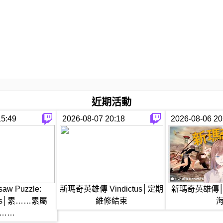
菲)。
近期活動
，或者將來有機會接觸的各種遊戲XD。
15:49
2026-08-07 20:18
2026-08-06 20
台提及我的話題。
saw Puzzle:
新瑪奇英雄傳 Vindictus│定期
新瑪奇英雄傳
ions│累……累屬
維修結束
擊、不要開黃腔』這兩條，
……
大家聊天過程會有壓力。