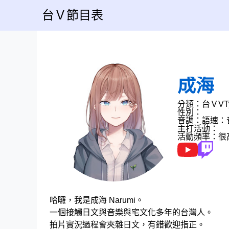
台Ｖ節目表
成海
分類：台Ｖ
VT
性別：
音調：
語速：
主打活動：
活動頻率：很
哈囉，我是成海 Narumi。
一個接觸日文與音樂與宅文化多年的台灣人。
拍片實況過程會夾雜日文，有錯歡迎指正。