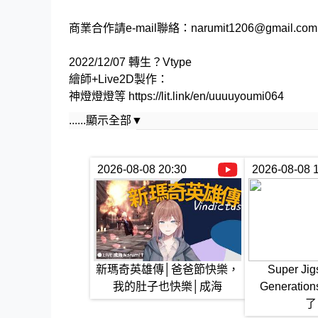
商業合作請e-mail聯絡：narumit1206@gmail.com
2022/12/07 轉生？Vtype
繪師+Live2D製作：
神燈燈燈等 https://lit.link/en/uuuuyoumi064
......顯示全部▼
目前主要進行半調子的新瑪奇英雄傳的遊玩(鐮刀伊
除了瑪英之外還玩Minecraft(麥塊)、黑色沙漠
偶爾會在實況內偷渡唱歌:P
2026-08-08 20:30
2026-08-08 
※111/10/24 新增
請勿在任何時候跟我家杖娘搭話。
※111/5/28 新增醜話
請勿在其他實況主的聊天室主動提起我，除非該
新瑪奇英雄傳│爸爸節快樂，
Super Jig
我的肚子也快樂│成海
Generat
成海不想設立太多規範，目前僅有『不要人身攻
了
因為我希望實況中的氣氛是很輕鬆的，不想要讓