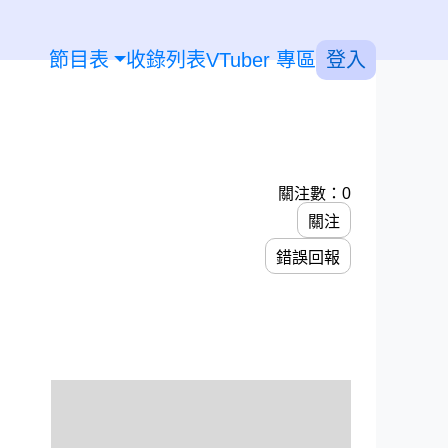
節目表
收錄列表
VTuber 專區
登入
關注數：0
關注
錯誤回報