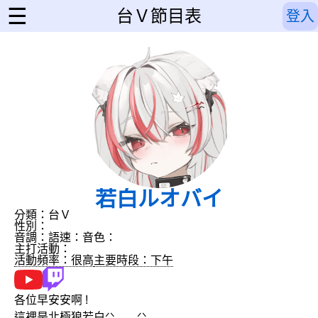
☰
台Ｖ節目表
登入
若白ルオバイ
分類：台Ｖ
性別：
音調：
語速：
音色：
主打活動：
活動頻率：很高
主要時段：下午
各位早安安啊 !
這裡是北極狼若白ᐟᐠ .ᆺ. ᐟᐠ