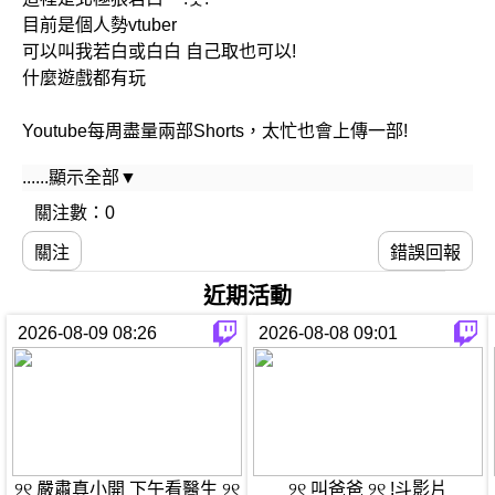
目前是個人勢vtuber
可以叫我若白或白白 自己取也可以!
什麼遊戲都有玩
Youtube每周盡量兩部Shorts，太忙也會上傳一部!
......顯示全部▼
歡迎多來圖奇跟我互動 只要有看到我都會回的
關注數：0
努力記住每一個有緣份的你/妳的名字♡
關注
錯誤回報
近期活動
2026-08-09 08:26
2026-08-08 09:01
୨୧ 嚴肅真小開 下午看醫生 ୨୧
୨୧ 叫爸爸 ୨୧ !斗影片