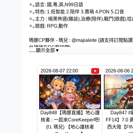
✧｡語言: 國,粵,英,N99日語
✧｡特色: 1.低智能 2.陪伴 3.賣萌 4.PON 5.口音
✧｡主力 : 暗黑佈道(雜談),治療(陪伴),戰鬥(遊戲),
✧｡遊戲: RPG,動作
瑪娜CP夥伴 - 瑪兒 : @majialeite (請支持訂閱點讚
台規請在DC群詳閱!
......顯示全部▼
白娜的BlueSky : https://bsky.app/profile/whitebana
白娜的Twitter : https://x.com/WhiteBana_Ch
2026-08-07 22:00
2026-08-06 
白娜的DC群 : https://discord.gg/yfAcPezAzB
白娜的YT : https://www.youtube.com/@WhiteBan
Day848【瑪娜直播】地心護
Day847
核者 : 一起來CoreKeeper吧!
FF14】7.
(f.t. 瑪兒) 【地心護核者
西大陸【FIN