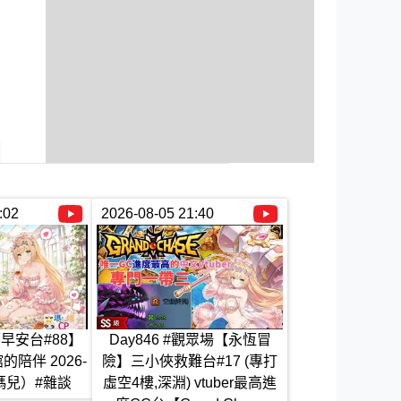
:02
2026-08-05 21:40
娜早安台#88】
Day846 #觀眾場【永恆冒
陪伴 2026-
險】三小俠救難台#17 (專打
t.瑪兒）#雜談
虛空4樓,深淵) vtuber最高進