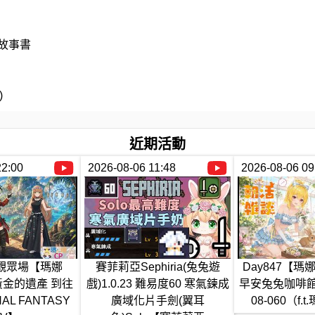
唸故事書
)
近期活動
.bsky.social
22:00
2026-08-06 11:48
2026-08-06 09
a
 #觀眾場【瑪娜
賽菲莉亞Sephiria(兔兔遊
Day847【瑪
0 黃金的遺產 到往
戲)1.0.23 難易度60 寒氣鍊成
早安兔兔咖啡館的
AL FANTASY
廣域化片手劍(翼耳
08-060（f.