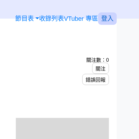
節目表
收錄列表
VTuber 專區
登入
關注數：0
關注
錯誤回報