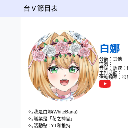
台Ｖ節目表
白娜
分類：其他
性別：
音調：
語速：
主打活動：
活動頻率：很
✧｡我是白娜(WhiteBana)
✧｡職業是「花之神官」
✧｡活動點 : YT和推持