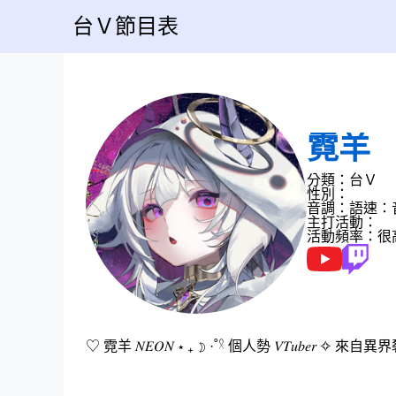
台Ｖ節目表
霓羊
分類：台Ｖ
性別：
音調：
語速：
主打活動：
活動頻率：很
♡ 霓羊 𝑁𝐸𝑂𝑁 ⋆ ₊ ☽ ·˚𓍲 個人勢 𝑉𝑇𝑢𝑏𝑒𝑟 