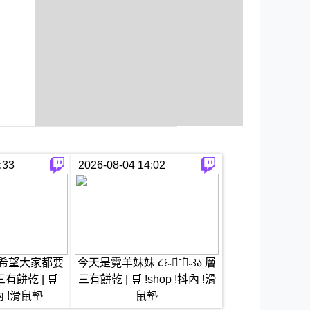
:33
2026-08-04 14:02
 希望大家都要
今天是霓羊妹妹 ૮꒰˶ฅ́˘ฅ̀˶꒱ა 層
有餅乾 | 🛒
三有餅乾 | 🛒 !shop !抖內 !滑
抖內 !滑鼠墊
鼠墊