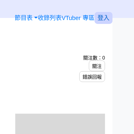
節目表
收錄列表
VTuber 專區
登入
關注數：0
關注
錯誤回報