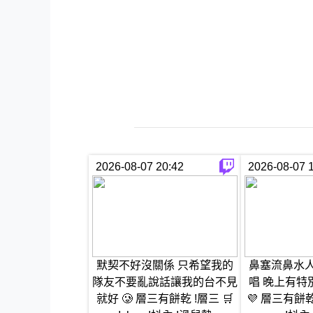
2026-08-07 20:42
2026-08-07 
默契不好沒關係 只希望我的
鼻塞流鼻水人
隊友不要亂說話讓我的台不見
唱 晚上有特
就好 🥲 層三有餅乾 !層三 🛒
💜 層三有餅乾 