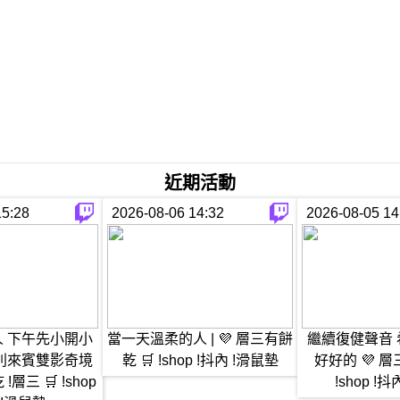
近期活動
15:28
2026-08-06 14:32
2026-08-05 14
 下午先小開小
當一天溫柔的人 | 💜 層三有餅
繼續復健聲音
別來賓雙影奇境
乾 🛒 !shop !抖內 !滑鼠墊
好好的 💜 層三
!層三 🛒 !shop
!shop !