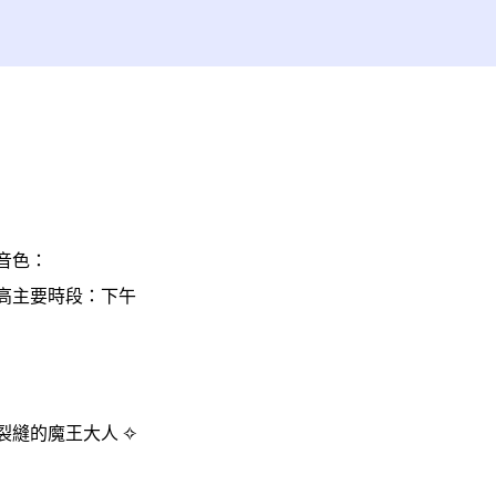
音色：
高
主要時段：下午
✧ 來自異界裂縫的魔王大人 ✧