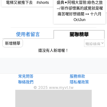
電梯又被推下去 #shorts
盛典✦阿嘓大冒險:綠色之旅
⇎ 新作卻懷舊的感覺就是喔
痛苦喔好想過關 ⊶ 十六月
OctJun
使用者留言
關聯精華
新增精華
還沒有人新增喔！
常見問答
服務條款
聯絡我們
隱私權政策
© 2025 www.myvt.tw