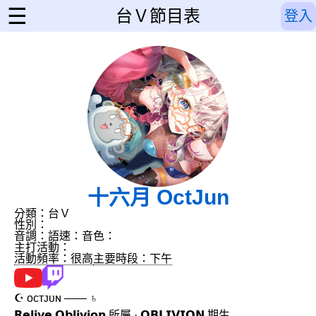
☰
台Ｖ節目表
登入
十六月 OctJun
分類：台Ｖ
性別：
音調：
語速：
音色：
主打活動：
活動頻率：很高
主要時段：下午
☪︎ ᴏᴄᴛᴊᴜɴ —— ♄
𝗥𝗲𝗹𝗶𝘃𝗲 𝗢𝗯𝗹𝗶𝘃𝗶𝗼𝗻 所屬 · 𝗢𝗕𝗟𝗜𝗩𝗜𝗢𝗡 期生