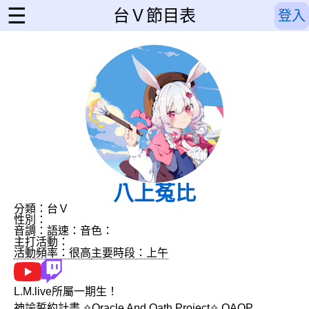
☰
台Ｖ節目表
登入
八上菟比
分類：台Ｖ
性別：
音調：
語速：
音色：
主打活動：
活動頻率：很高
主要時段：上午
L.M.live所屬一期生！
神諭誓約計畫 ✧Oracle And Oath Project✧ OAOP