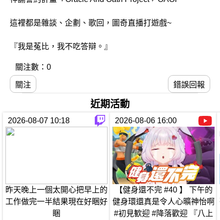
這裡都是雜談、企劃、歌回，圖奇直播打遊戲~
『我是菟比，我不吃答辯。』
關注數：0
關注
錯誤回報
近期活動
2026-08-07 10:18
2026-08-06 16:00
昨天晚上一個太開心把早上的
【健身還不完 #40 】 下午的
工作做完一半結果現在好睏好
健身環還真是令人心曠神怡啊
睏
#初見歓迎 #降落歡迎 『八上