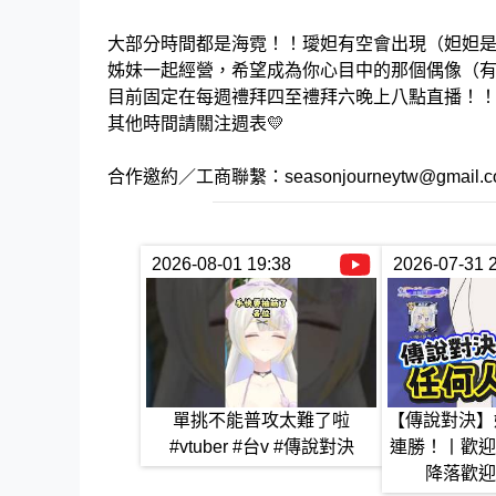
大部分時間都是海霓！！璦妲有空會出現（妲妲
姊妹一起經營，希望成為你心目中的那個偶像（
目前固定在每週禮拜四至禮拜六晚上八點直播！
其他時間請關注週表💛
合作邀約／工商聯繫：seasonjourneytw@gmail.c
2026-08-01 19:38
2026-07-31 
單挑不能普攻太難了啦
【傳說對決】
#vtuber #台v #傳說對決
連勝！丨歡迎
降落歡迎