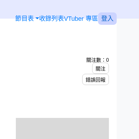
節目表
收錄列表
VTuber 專區
登入
關注數：0
關注
錯誤回報