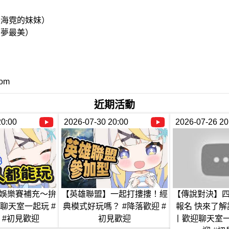
是海霓的妹妹）
有夢最美）
！
om
近期活動
20:00
2026-07-30 20:00
2026-07-26 20
娛樂賽補充～拚
【英雄聯盟】一起打摟摟！經
【傳說對決】
聊天室一起玩 #
典模式好玩嗎？ #降落歡迎 #
報名 快來了解
 #初見歡迎
初見歡迎
丨歡迎聊天室一