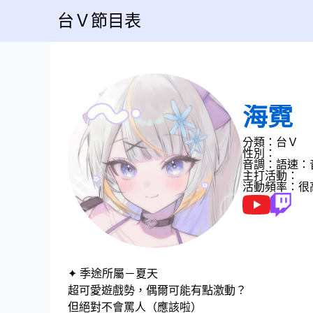
台Ｖ節目表
海霓
分類：台Ｖ
性別：
音調：
語速：
主打活動：
活動頻率：很
✦ 季途所屬－夏天
超可愛遊戲勢，偶爾可能有點激動？
但絕對不會罵人（應該啦）