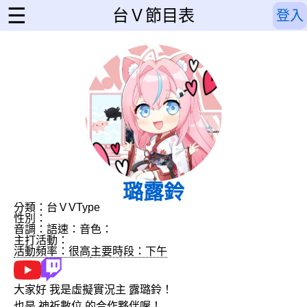
☰
台Ｖ節目表
登入
璐露鈴
分類：台Ｖ
VType
性別：
音調：
語速：
音色：
主打活動：
活動頻率：很高
主要時段：下午
大家好 我是虛擬實況主 露璐鈴！
也是 神祈數位 的合作夥伴喔！