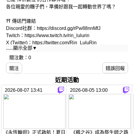
各位親愛的糰子們，準備好跟我一起轉動世界了嗎？
⛩️ 傳送門連結
Discord社群：https://discord.gg/rPw88nnMfJ
Twitch：https://www.twitch.tv/rin_lulurin
X (Twitter)：https://twitter.com/Rin_LuluRin
......顯示全部▼
Facebook：https://reurl.cc/mGREkV
關注數：0
📬工商、合作、聯合實況請洽信箱：info@godnask-
關注
錯誤回報
digi.com
近期活動
2026-08-07 13:41
2026-08-05 13:00
《永恆輪迴》正式啟航！夏日
《楓之谷》成為祭生師之路