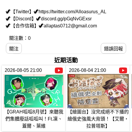
🦖【Twitter】🦖https://twitter.com/Alloasurus_AL
🦖【Discord】🦖discord.gg/pGqNvGExsr
🦖【合作信箱】🦖allaptas0712@gmail.com
關注數：0
關注
錯誤回報
近期活動
2026-08-05 21:00
2026-08-04 21:00
【GRAH呱呱8月號】來聽我
【繪圖台】沒完成絕不下播的
們集體廢話呱呱叫！Ft.凜、
繪俄史強風大背頭！【艾爾‧
蓋爾、葉維
拉普塔斯】