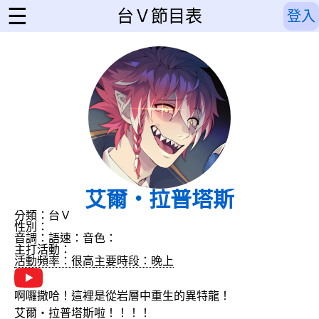
☰
台Ｖ節目表
登入
艾爾‧拉普塔斯
分類：台Ｖ
性別：
音調：
語速：
音色：
主打活動：
活動頻率：很高
主要時段：晚上
啊囉撒哈！這裡是從岩層中重生的異特龍！
艾爾‧拉普塔斯啦！！！！