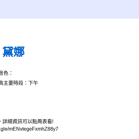
‧黛娜
音色：
高
主要時段：下午
主，詳細資訊可以點周表看!
e/mENvtegeFxmhZ88y7