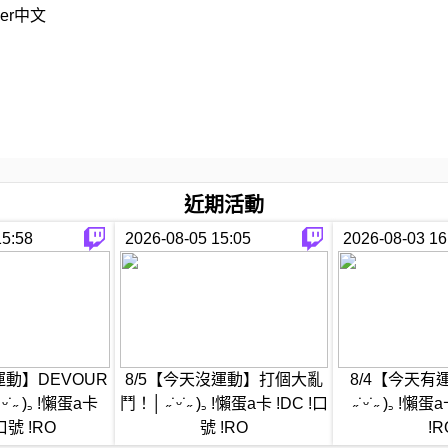
uber中文
近期活動
omdinah
15:58
2026-08-05 15:05
2026-08-03 16
h/
omDinahStarryBlock
9KuJ
omdinah/
運動】DEVOUR
8/5【今天沒運動】打個大亂
8/4【今天有
˙˶ )꜆ !懶蛋a卡
鬥！│ ˶˙ᵕ˙˶ )꜆ !懶蛋a卡 !DC !口
˶˙ᵕ˙˶ )꜆ !懶
com
!口號 !RO
號 !RO
!R