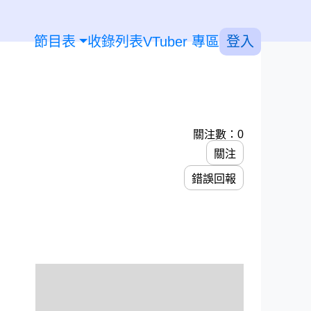
節目表
收錄列表
VTuber 專區
登入
關注數：0
關注
錯誤回報