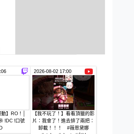
:06
2026-08-02 17:00
運動】RO！│
【我不玩了！】看看頂獵的影
蛋a卡 !DC !口號
片：我會了！進去排了兩把：
O
卸載！！！ #薇恩黛娜