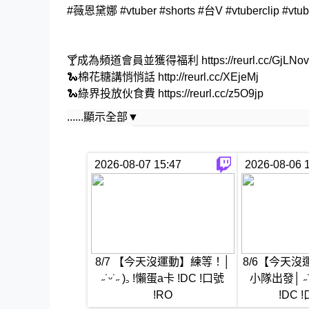
#薇恩黛娜 #vtuber #shorts #台V #vtuberclip #vt
🍸成為頻道會員並獲得福利 https://reurl.cc/GjLNov
🐍棉花糖講悄悄話 http://reurl.cc/XEjeMj
🐍綠界投放伙食費 https://reurl.cc/z5O9jp
......顯示全部▼
🍸社群帳號
˖☾꙳ 點看看就知道的傳送門｜https://portaly.cc/ven
2026-08-07 15:47
2026-08-06 
˖☾꙳ IG｜ https://www.instagram.com/venom_dina
˖☾꙳ Twitter ｜ https://x.com/Venom_Dinah
˖☾꙳ Facebook ｜ https://www.facebook.com/Ven
˖☾꙳ Twitch｜ https://www.twitch.tv/venomdianh
˖☾꙳ Discord｜https://discord.com/invite/n2NpBz
˖☾꙳ 官方網站｜https://sites.google.com/view/ven
8/7 【今天沒運動】練等！│
8/6【今天沒
˶˙ᵕ˙˶ )꜆ !懶蛋a卡 !DC !口號
小隊出發│ ˶˙ᵕ
工作及連動邀約：venomdianhvtuber777@gmail.
!RO
!DC 