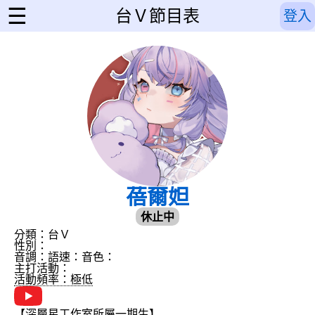
☰
台Ｖ節目表
登入
蓓爾妲
休止中
分類：台Ｖ
性別：
音調：
語速：
音色：
主打活動：
活動頻率：極低
【深層星工作室所屬一期生】