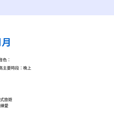
月月
音色：
高
主要時段：晚上
浸式旅遊
你練愛