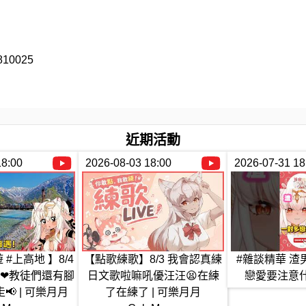
810025
近期活動
18:00
2026-08-03 18:00
2026-07-31 18
ber，小心教主不愛你
會被教主公開處刑燒毀
主互相比較
 #上高地 】8/4
【點歌練歌】8/3 我會認真練
#雜談精華 渣
❤教徒們還有腳
日文歌啦嘛吼優汪汪😫在練
戀愛要注意什麼 
 | 可樂月月
了在練了 | 可樂月月