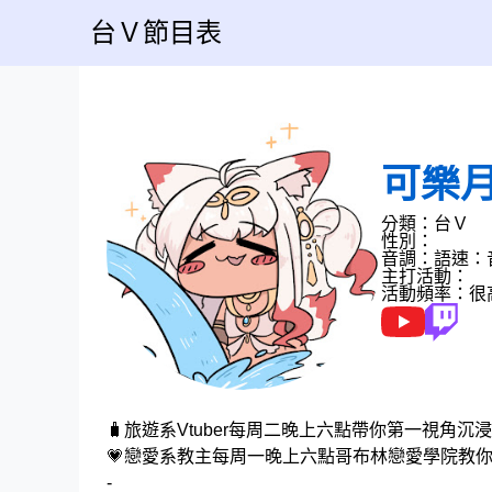
台Ｖ節目表
可樂
分類：台Ｖ
性別：
音調：
語速：
主打活動：
活動頻率：很
🧳旅遊系Vtuber每周二晚上六點帶你第一視角沉
💗戀愛系教主每周一晚上六點哥布林戀愛學院教
-