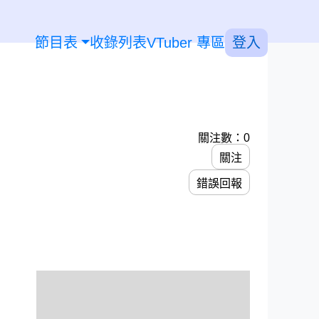
節目表
收錄列表
VTuber 專區
登入
關注數：0
關注
錯誤回報