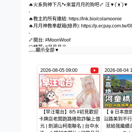
🔥火系狗神下凡🐾來當月月的狗吧🦴 汪▼(´ᴥ`)▼
-
🔥教主的所有連結: https://lnk.bio/colamoonie
🔥月月神教奉獻箱(綠界): https://p.ecpay.com.tw/0
-
🦴開台: #MoonWoof
🐶精華: #月月月光
......顯示全部▼
🦴迷因: #MoonMeme
🐶Fan art: #月月月餅
-
2026-08-05 09:00
2026-08-04 
🔥請勿提及其他教主沒有提到的VTuber或Youtu
🔥請勿洗版或做出謾罵、吵架之類的發言，否則
🔥請勿在別人的台，主動提到教主或拿神聖的教
🔥信月月得永生汪汪汪🌙
-
#vtuber #新人vtuber ​#台灣Vtuber #台V
【早汪電台】8/5 #初見歡迎
【 🏮日本旅遊
卡牌店老闆跑路捲款詐騙上億
沿路美到不行
元 | 劍湖山柯南聯名 | 台中水
就給我繼續走