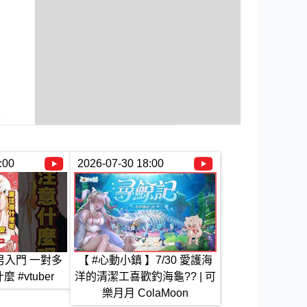
:00
2026-07-30 18:00
男入門 一對多
【 #心動小鎮 】7/30 愛護海
#vtuber
洋的清潔工喜歡釣海龜?? | 可
樂月月 ColaMoon