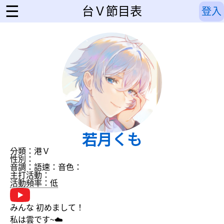
☰
台Ｖ節目表
登入
若月くも
分類：港Ｖ
性別：
音調：
語速：
音色：
主打活動：
活動頻率：低
みんな 初めまして！
私は雲です~☁️