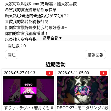
大家可以叫我Kumo 或 呀雲，隨大家喜歡
希望我的實況會帶給觀眾快樂
廣東話⭕️普通的普通話⭕️英文⭕️( ??
喜歡我的影片記得按訂閱
訂閱留言讚好是支持我的最好辦法~
你們的留言我都會看哦！
......顯示全部▼
以後請大家多多指教！
100訂閱將會進行歌回直播
關注數：0
請大家敬請留意^^
關注
錯誤回報
近期活動
2026-05-27 01:13
2026-05-11 05:00
すりぃ - ラヴィ / 若月くも #
DECO*27 - モニタリング / 歌