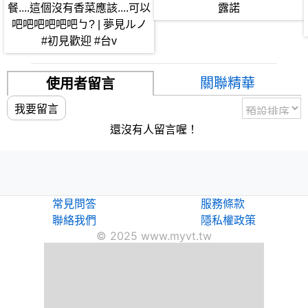
餐....這個沒有香菜應該....可以
露諾
(消息都會在這邊發布)
吧吧吧吧吧吧ㄅ? | 夢見ルノ
#初見歡迎 #台v
💤LF香Discord：https://discord.gg/lfbox
關聯精華
💤常駐商店連結：https://www.kusdom.com/runoshop
使用者留言
・゜・*:.。.*.。.:*・☆・゜・*:.。.*.。.:*・☆
我要留言
✨頻道會員
還沒有人留言喔！
📔諾米粒戰隊 教戰手則📔
➥https://reurl.cc/ZXrO2g
・゜・*:.。.*.。.:*・☆・゜・*:.。.*.。.:*・☆
💬 語言、LANGUAGE💬
主要以中文為主哦💖
常見問答
服務條款
日本語もokです💖
聯絡我們
隱私權政策
© 2025 www.myvt.tw
【繪師拔拔】：@LittleFriendW (推特)
【Live2D拔拔】：@batsu0324 (推特)
・゜・*:.。.*.。.:*・☆・゜・*:.。.*.。.:*・☆
-BGM素材