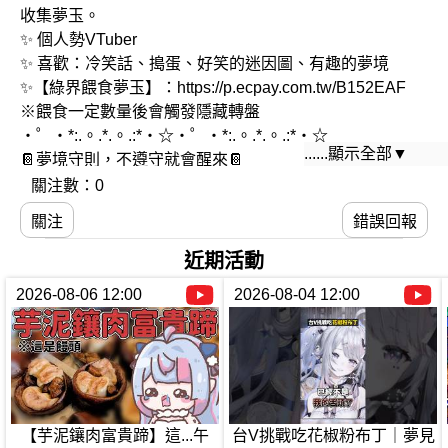
收集夢玉。
✨ 個人勢VTuber
✨ 喜歡：冷笑話、搗蛋、好笑的迷因圖、有趣的夢境
✨【綠界餵食夢玉】：https://p.ecpay.com.tw/B152EAF
※餵食一定數量後會觸發隱藏轉盤
・゜・*:.。.*.。.:*・☆・゜・*:.。.*.。.:*・☆
......顯示全部▼
📔夢境守則，不遵守就會醒來📔
📋不可以吵架、無意義的洗版
關注數：0
📋過激的發言會被敲醒哦
關注
錯誤回報
📋尊重、包容、有善
📋不要提到其他的V以及實況主，除非露諾有提(LF香除
近期活動
外)
2026-08-06 12:00
2026-08-04 12:00
📋可以提示攻略手段，但不要劇透
📋個人資料表上沒寫的不能問(體重、年齡等)，也不可以
釣我!!
💤棉花糖：https://marshmallow-qa.com/yumemirunoo
【芋泥鑲肉富貴蹄】這...午
台V挑戰吃花椒粉布丁｜夢見
💤Twitter：https://twitter.com/yumemirunoo