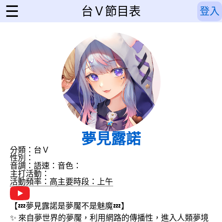
☰
台Ｖ節目表
登入
夢見露諾
分類：台Ｖ
性別：
音調：
語速：
音色：
主打活動：
活動頻率：高
主要時段：上午
【💤夢見露諾是夢魘不是魅魔💤】
✨ 來自夢世界的夢魘，利用網路的傳播性，進入人類夢境