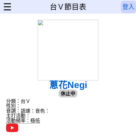
☰
台Ｖ節目表
登入
蔥花Negi
休止中
分類：台Ｖ
性別：
音調：
語速：
音色：
主打活動：
活動頻率：極低