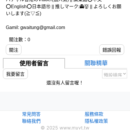
⭕English⭕日本語🉑 || 推しマーク:👻👹 || よろしくお願
いします(≧▽≦)
Gamil: gwaitung@gmail.com
關注數：0
關注
錯誤回報
關聯精華
使用者留言
我要留言
還沒有人留言喔！
常見問答
服務條款
聯絡我們
隱私權政策
© 2025 www.myvt.tw