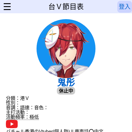
☰
台Ｖ節目表
登入
鬼彤
休止中
分類：港Ｖ
性別：
音調：
語速：
音色：
主打活動：
活動頻率：極低
バチャル香港のVtuber(個人勢) || 廣東話⭕中文