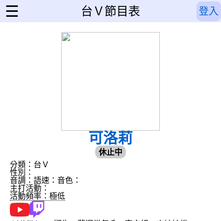
☰
台Ｖ節目表
登入
可洛莉
休止中
分類：台Ｖ
性別：
音調：
語速：
音色：
主打活動：
活動頻率：極低