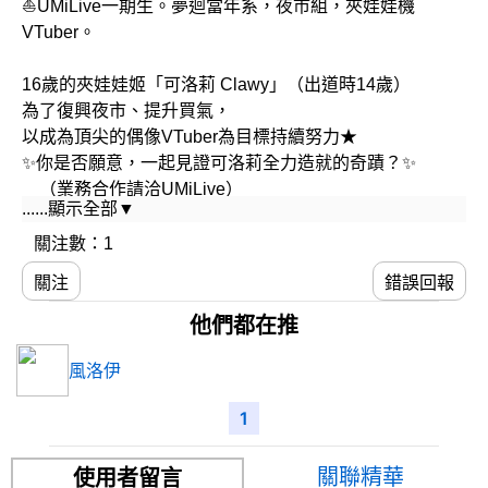
⛵UMiLive一期生。夢迴當年系，夜市組，夾娃娃機
VTuber。
16歲的夾娃娃姬「可洛莉 Clawy」（出道時14歲）
為了復興夜市、提升買氣，
以成為頂尖的偶像VTuber為目標持續努力★
✨你是否願意，一起見證可洛莉全力造就的奇蹟？✨
（業務合作請洽UMiLive）
......顯示全部▼
🕹️媽媽/造型設計師：QB Maker Studio
關注數：1
🕹️每週開播二至七天！請按讚、訂閱、打開小鈴鐺或者追
關注
錯誤回報
蹤Twitter參照週表！
他們都在推
✨直播/剪輯：#莉即開播、#ClawyLive
風洛伊
✨二創：#拍莉得、#ClawyArt
✨粉絲名：#可莉餅
1
UMiLive官方Discord：
關聯精華
使用者留言
https://discord.com/invite/tMcdwUZcrY