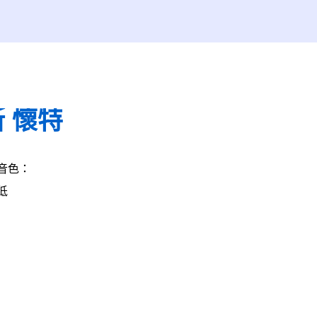
 懷特
音色：
低