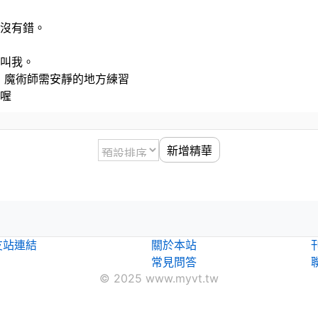
就沒有錯。
得叫我。
，魔術師需安靜的地方練習
我喔
新增精華
！
友站連結
關於本站
常見問答
© 2025 www.myvt.tw