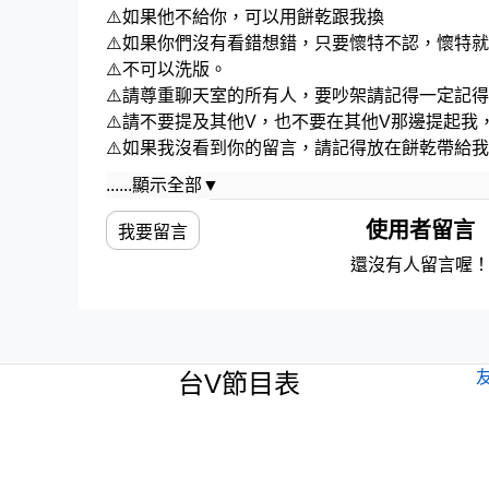
⚠️如果他不給你，可以用餅乾跟我換
⚠️如果你們沒有看錯想錯，只要懷特不認，懷特
⚠️不可以洗版。
⚠️請尊重聊天室的所有人，要吵架請記得一定記
⚠️請不要提及其他V，也不要在其他V那邊提起我
⚠️如果我沒看到你的留言，請記得放在餅乾帶給
......顯示全部▼
! ! ! ! ! ! ! ! 👣失蹤人口資訊欄位👣 ! ! ! ! ! ! ! !
使用者留言
我要留言
✨Twitter-最近在做什麼呢
還沒有人留言喔
▶https://reurl.cc/XlGLz3
​​​✨法托爾{懷特}的表演，不追蹤看看?
▶https://reurl.cc/n5N7ge
台V節目表
​​​✨失蹤人口-來尋找我們！
​ ▶https://discord.gg/QhfqdbBH38
! ! ! ! ! ! ! ! 👣音樂來源👣 ! ! ! ! ! ! ! !