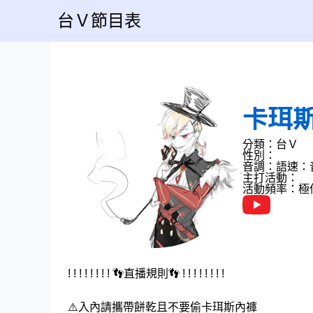
台Ｖ節目表
卡珥斯
分類：台Ｖ
性別：
音調：
語速：
主打活動：
活動頻率：極
! ! ! ! ! ! ! ! 👣直播規則👣 ! ! ! ! ! ! ! !
⚠️入內請攜帶餅乾且不要偷卡珥斯內褲