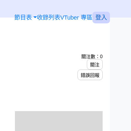
節目表
收錄列表
VTuber 專區
登入
關注數：0
關注
錯誤回報