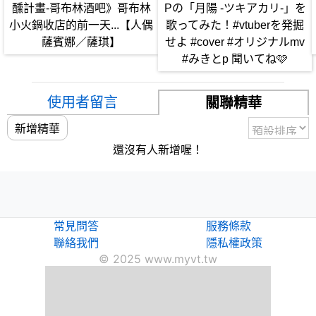
醺計畫-哥布林酒吧》哥布林
Pの「月陽 -ツキアカリ-」を
歌台。
小火鍋收店的前一天...【人偶
歌ってみた！#vtuberを発掘
薩賓娜／薩琪】
せよ #cover #オリジナルmv
📍禮拜日 18:00~22:00 ⇨🔮塔羅牌占卜←🈶露手手。
#みきとp 聞いてね🩷
-
【其他直播內容】
使用者留言
👭🏻薩到你★訪談節目：訪談各種類型的Vtuber，讓觀眾
關聯精華
更了解來賓。
新增精華
👮少年法律線上談：跟「嘉義縣警察局」合作，推出暑期
還沒有人新增喔！
限定法律宣傳直播。
-
💌合作/工商/聯動方式 ⇒ panenkawork@gmail.com
常見問答
服務條款
聯絡我們
隱私權政策
© 2025 www.myvt.tw