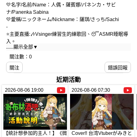
💛名字/名前/Name：人偶・薩賓娜/パネンカ‧サビ
ナ/Panenka Sabina
💛愛稱/ニックネーム/Nickname：薩琪/さっち/Sachi
-
⭐主要直播:🎶Vsinger練習生的練歌回、😴ASMR睡眠導
入。
......顯示全部▼
💌合作/工商/聯動方式 ⇒ panenkawork@gmail.com
-
關注數：0
📌固定早上的練歌回 7:00~9:00 ⇨ 🎤Vsinger練習生的早
關注
錯誤回報
晨。
近期活動
📌固定每周一 / 周五 23:00~24:00 ⇨ 🎧ASMR睡眠導入。
2026-08-06 19:00
2026-08-06 07:30
📌固定每周三 20:00~22:00 ⇨ 🐶駐唱-哥布林小火鍋。
-
📍每周三固定早上7:00 ⇨🎵上傳一支Short PV(歌ってみ
た)。
【統計想參加的主人！】《微
Cover!! 台湾Vtuberがみきと
📍禮拜四 18:00~22:00 ⇨🔒結束鎖會限🎵每週四の日文點