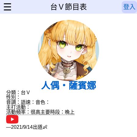
☰
台Ｖ節目表
登入
人偶・薩賓娜
分類：台Ｖ
性別：
音調：
語速：
音色：
主打活動：
活動頻率：很高
主要時段：晚上
—2021/9/14出道👶